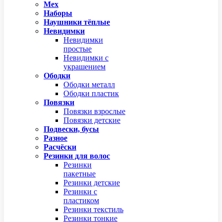
Мех
Наборы
Наушники тёплые
Невидимки
Невидимки
простые
Невидимки с
украшением
Ободки
Ободки металл
Ободки пластик
Повязки
Повязки взрослые
Повязки детские
Подвески, бусы
Разное
Расчёски
Резинки для волос
Резинки
пакетные
Резинки детские
Резинки с
пластиком
Резинки текстиль
Резинки тонкие