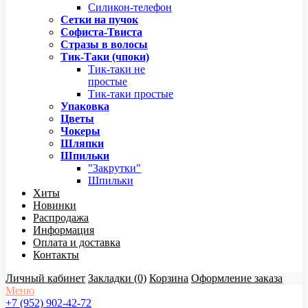
Силикон-телефон
Сетки на пучок
Софиста-Твиста
Стразы в волосы
Тик-Таки (чпоки)
Тик-таки не
простые
Тик-таки простые
Упаковка
Цветы
Чокеры
Шляпки
Шпильки
"Закрутки"
Шпильки
Хиты
Новинки
Распродажа
Информация
Оплата и доставка
Контакты
Личный кабинет
Закладки (0)
Корзина
Оформление заказа
Меню
+7 (952) 902-42-72