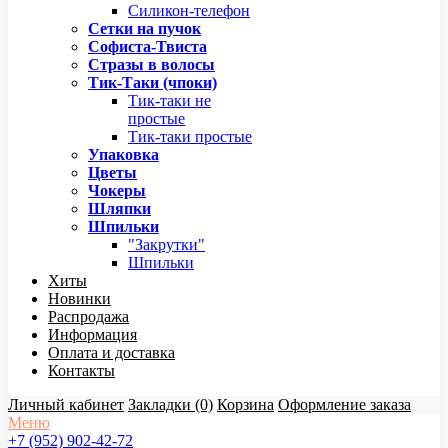
Силикон-телефон
Сетки на пучок
Софиста-Твиста
Стразы в волосы
Тик-Таки (чпоки)
Тик-таки не
простые
Тик-таки простые
Упаковка
Цветы
Чокеры
Шляпки
Шпильки
"Закрутки"
Шпильки
Хиты
Новинки
Распродажа
Информация
Оплата и доставка
Контакты
Личный кабинет
Закладки (0)
Корзина
Оформление заказа
Меню
+7 (952) 902-42-72