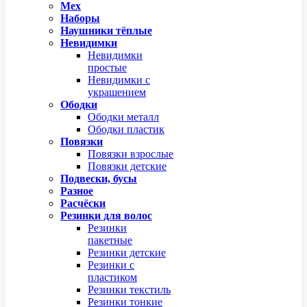
Мех
Наборы
Наушники тёплые
Невидимки
Невидимки
простые
Невидимки с
украшением
Ободки
Ободки металл
Ободки пластик
Повязки
Повязки взрослые
Повязки детские
Подвески, бусы
Разное
Расчёски
Резинки для волос
Резинки
пакетные
Резинки детские
Резинки с
пластиком
Резинки текстиль
Резинки тонкие