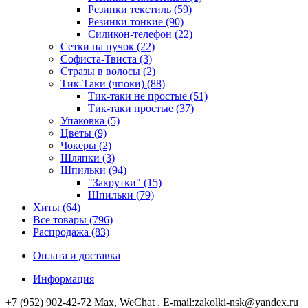
Резинки текстиль (59)
Резинки тонкие (90)
Силикон-телефон (22)
Сетки на пучок (22)
Софиста-Твиста (3)
Стразы в волосы (2)
Тик-Таки (чпоки) (88)
Тик-таки не простые (51)
Тик-таки простые (37)
Упаковка (5)
Цветы (9)
Чокеры (2)
Шляпки (3)
Шпильки (94)
"Закрутки" (15)
Шпильки (79)
Хиты (64)
Все товары (796)
Распродажа (83)
Оплата и доставка
Информация
+7 (952) 902-42-72 Мах, WeChat . E-mail:zakolki-nsk@yandex.ru