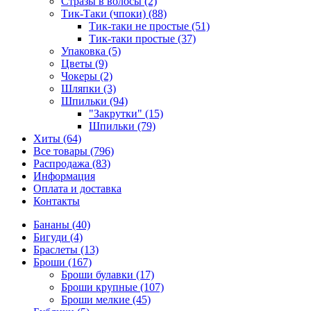
Стразы в волосы (2)
Тик-Таки (чпоки) (88)
Тик-таки не простые (51)
Тик-таки простые (37)
Упаковка (5)
Цветы (9)
Чокеры (2)
Шляпки (3)
Шпильки (94)
"Закрутки" (15)
Шпильки (79)
Хиты (64)
Все товары (796)
Распродажа (83)
Информация
Оплата и доставка
Контакты
Бананы (40)
Бигуди (4)
Браслеты (13)
Броши (167)
Броши булавки (17)
Броши крупные (107)
Броши мелкие (45)