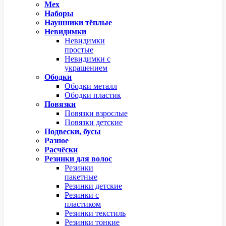
Мех
Наборы
Наушники тёплые
Невидимки
Невидимки
простые
Невидимки с
украшением
Ободки
Ободки металл
Ободки пластик
Повязки
Повязки взрослые
Повязки детские
Подвески, бусы
Разное
Расчёски
Резинки для волос
Резинки
пакетные
Резинки детские
Резинки с
пластиком
Резинки текстиль
Резинки тонкие