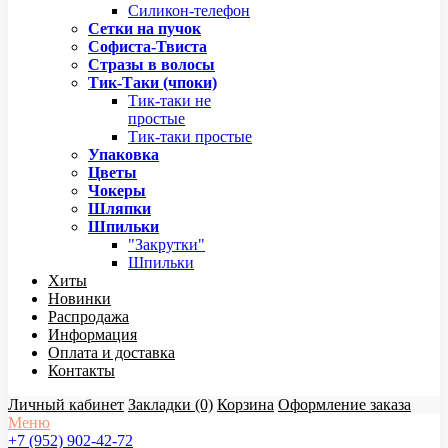
Силикон-телефон
Сетки на пучок
Софиста-Твиста
Стразы в волосы
Тик-Таки (чпоки)
Тик-таки не
простые
Тик-таки простые
Упаковка
Цветы
Чокеры
Шляпки
Шпильки
"Закрутки"
Шпильки
Хиты
Новинки
Распродажа
Информация
Оплата и доставка
Контакты
Личный кабинет
Закладки (0)
Корзина
Оформление заказа
Меню
+7 (952) 902-42-72