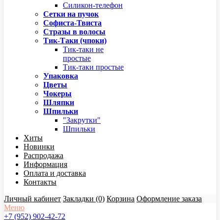
Силикон-телефон
Сетки на пучок
Софиста-Твиста
Стразы в волосы
Тик-Таки (чпоки)
Тик-таки не
простые
Тик-таки простые
Упаковка
Цветы
Чокеры
Шляпки
Шпильки
"Закрутки"
Шпильки
Хиты
Новинки
Распродажа
Информация
Оплата и доставка
Контакты
Личный кабинет
Закладки (0)
Корзина
Оформление заказа
Меню
+7 (952) 902-42-72