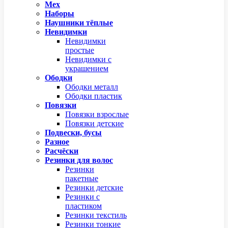
Мех
Наборы
Наушники тёплые
Невидимки
Невидимки
простые
Невидимки с
украшением
Ободки
Ободки металл
Ободки пластик
Повязки
Повязки взрослые
Повязки детские
Подвески, бусы
Разное
Расчёски
Резинки для волос
Резинки
пакетные
Резинки детские
Резинки с
пластиком
Резинки текстиль
Резинки тонкие