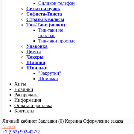
Силикон-телефон
Сетки на пучок
Софиста-Твиста
Стразы в волосы
Тик-Таки (чпоки)
Тик-таки не
простые
Тик-таки простые
Упаковка
Цветы
Чокеры
Шляпки
Шпильки
"Закрутки"
Шпильки
Хиты
Новинки
Распродажа
Информация
Оплата и доставка
Контакты
Личный кабинет
Закладки (0)
Корзина
Оформление заказа
Меню
+7 (952) 902-42-72