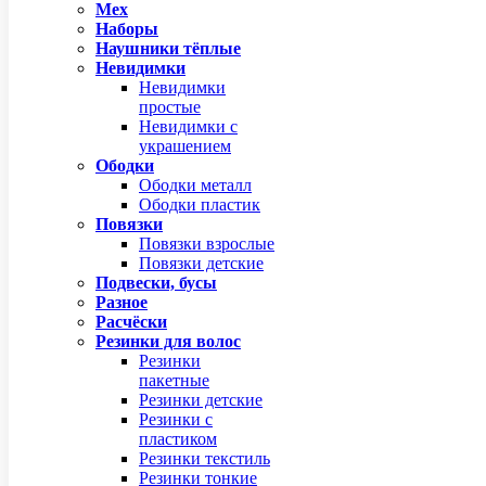
Мех
Наборы
Наушники тёплые
Невидимки
Невидимки
простые
Невидимки с
украшением
Ободки
Ободки металл
Ободки пластик
Повязки
Повязки взрослые
Повязки детские
Подвески, бусы
Разное
Расчёски
Резинки для волос
Резинки
пакетные
Резинки детские
Резинки с
пластиком
Резинки текстиль
Резинки тонкие