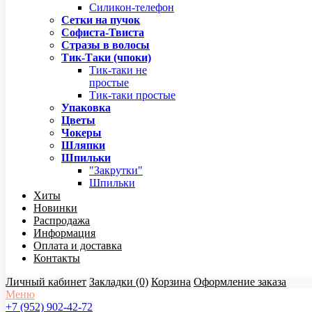
Силикон-телефон
Сетки на пучок
Софиста-Твиста
Стразы в волосы
Тик-Таки (чпоки)
Тик-таки не
простые
Тик-таки простые
Упаковка
Цветы
Чокеры
Шляпки
Шпильки
"Закрутки"
Шпильки
Хиты
Новинки
Распродажа
Информация
Оплата и доставка
Контакты
Личный кабинет
Закладки (0)
Корзина
Оформление заказа
Меню
+7 (952) 902-42-72