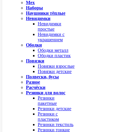
Мех
Наборы
Наушники тёплые
Невидимки
Невидимки
простые
Невидимки с
украшением
Ободки
Ободки металл
Ободки пластик
Повязки
Повязки взрослые
Повязки детские
Подвески, бусы
Разное
Расчёски
Резинки для волос
Резинки
пакетные
Резинки детские
Резинки с
пластиком
Резинки текстиль
Резинки тонкие