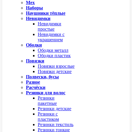
Мех
Наборы
Наушники тёплые
Невидимки
Невидимки
простые
Невидимки с
украшением
Ободки
Ободки металл
Ободки пластик
Повязки
Повязки взрослые
Повязки детские
Подвески, бусы
Разное
Расчёски
Резинки для волос
Резинки
пакетные
Резинки детские
Резинки с
пластиком
Резинки текстиль
Резинки тонкие