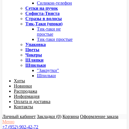
Силикон-телефон
Сетки на пучок
Софиста-Твиста
Стразы в волосы
Тик-Таки (чпоки)
Тик-таки не
простые
Тик-таки простые
Упаковка
Цветы
Чокеры
Шляпки
Шпильки
"Закрутки"
Шпильки
Хиты
Новинки
Распродажа
Информация
Оплата и доставка
Контакты
Личный кабинет
Закладки (0)
Корзина
Оформление заказа
Меню
+7 (952) 902-42-72