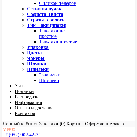
Силикон-телефон
Сетки на пучок
Софиста-Твиста
Стразы в волосы
Тик-Таки (чпоки)
Тик-таки не
простые
Тик-таки простые
Упаковка
Цветы
Чокеры
Шляпки
Шпильки
"Закрутки"
Шпильки
Хиты
Новинки
Распродажа
Информация
Оплата и доставка
Контакты
Личный кабинет
Закладки (0)
Корзина
Оформление заказа
Меню
+7 (952) 902-42-72