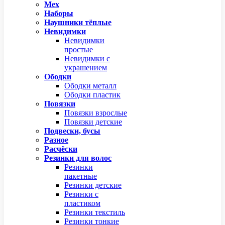
Мех
Наборы
Наушники тёплые
Невидимки
Невидимки
простые
Невидимки с
украшением
Ободки
Ободки металл
Ободки пластик
Повязки
Повязки взрослые
Повязки детские
Подвески, бусы
Разное
Расчёски
Резинки для волос
Резинки
пакетные
Резинки детские
Резинки с
пластиком
Резинки текстиль
Резинки тонкие