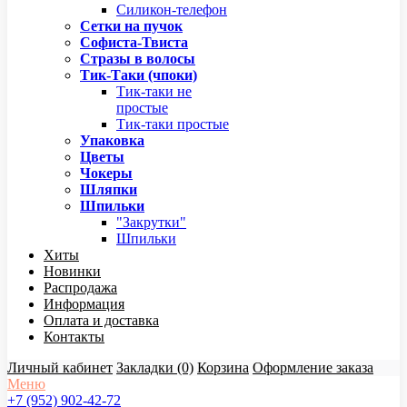
Силикон-телефон
Сетки на пучок
Софиста-Твиста
Стразы в волосы
Тик-Таки (чпоки)
Тик-таки не
простые
Тик-таки простые
Упаковка
Цветы
Чокеры
Шляпки
Шпильки
"Закрутки"
Шпильки
Хиты
Новинки
Распродажа
Информация
Оплата и доставка
Контакты
Личный кабинет
Закладки (0)
Корзина
Оформление заказа
Меню
+7 (952) 902-42-72