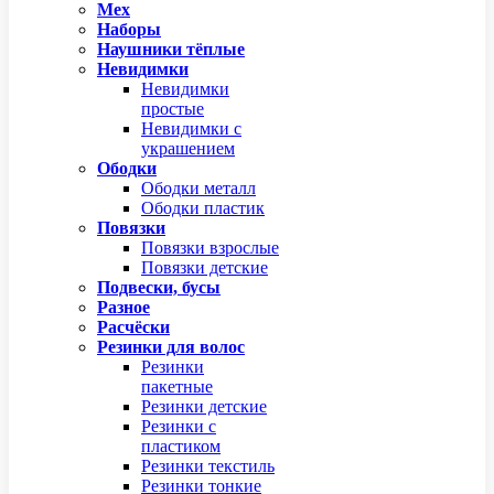
Мех
Наборы
Наушники тёплые
Невидимки
Невидимки
простые
Невидимки с
украшением
Ободки
Ободки металл
Ободки пластик
Повязки
Повязки взрослые
Повязки детские
Подвески, бусы
Разное
Расчёски
Резинки для волос
Резинки
пакетные
Резинки детские
Резинки с
пластиком
Резинки текстиль
Резинки тонкие