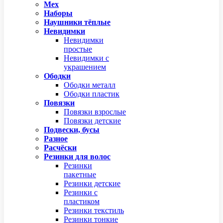
Мех
Наборы
Наушники тёплые
Невидимки
Невидимки
простые
Невидимки с
украшением
Ободки
Ободки металл
Ободки пластик
Повязки
Повязки взрослые
Повязки детские
Подвески, бусы
Разное
Расчёски
Резинки для волос
Резинки
пакетные
Резинки детские
Резинки с
пластиком
Резинки текстиль
Резинки тонкие