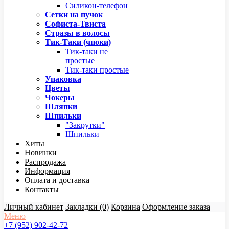
Силикон-телефон
Сетки на пучок
Софиста-Твиста
Стразы в волосы
Тик-Таки (чпоки)
Тик-таки не
простые
Тик-таки простые
Упаковка
Цветы
Чокеры
Шляпки
Шпильки
"Закрутки"
Шпильки
Хиты
Новинки
Распродажа
Информация
Оплата и доставка
Контакты
Личный кабинет
Закладки (0)
Корзина
Оформление заказа
Меню
+7 (952) 902-42-72