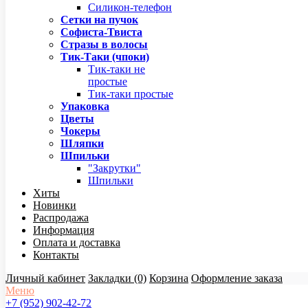
Силикон-телефон
Сетки на пучок
Софиста-Твиста
Стразы в волосы
Тик-Таки (чпоки)
Тик-таки не
простые
Тик-таки простые
Упаковка
Цветы
Чокеры
Шляпки
Шпильки
"Закрутки"
Шпильки
Хиты
Новинки
Распродажа
Информация
Оплата и доставка
Контакты
Личный кабинет
Закладки (0)
Корзина
Оформление заказа
Меню
+7 (952) 902-42-72