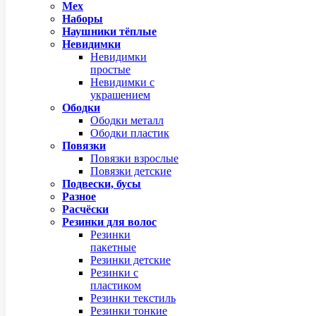
Мех
Наборы
Наушники тёплые
Невидимки
Невидимки
простые
Невидимки с
украшением
Ободки
Ободки металл
Ободки пластик
Повязки
Повязки взрослые
Повязки детские
Подвески, бусы
Разное
Расчёски
Резинки для волос
Резинки
пакетные
Резинки детские
Резинки с
пластиком
Резинки текстиль
Резинки тонкие