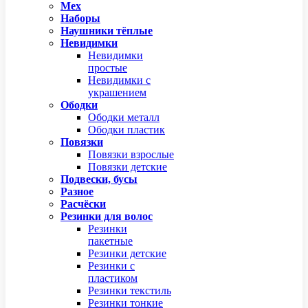
Мех
Наборы
Наушники тёплые
Невидимки
Невидимки
простые
Невидимки с
украшением
Ободки
Ободки металл
Ободки пластик
Повязки
Повязки взрослые
Повязки детские
Подвески, бусы
Разное
Расчёски
Резинки для волос
Резинки
пакетные
Резинки детские
Резинки с
пластиком
Резинки текстиль
Резинки тонкие