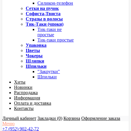
Силикон-телефон
Сетки на пучок
Софиста-Твиста
Стразы в волосы
Тик-Таки (чпоки)
Тик-таки не
простые
Тик-таки простые
Упаковка
Цветы
Чокеры
Шляпки
Шпильки
"Закрутки"
Шпильки
Хиты
Новинки
Распродажа
Информация
Оплата и доставка
Контакты
Личный кабинет
Закладки (0)
Корзина
Оформление заказа
Меню
+7 (952) 902-42-72