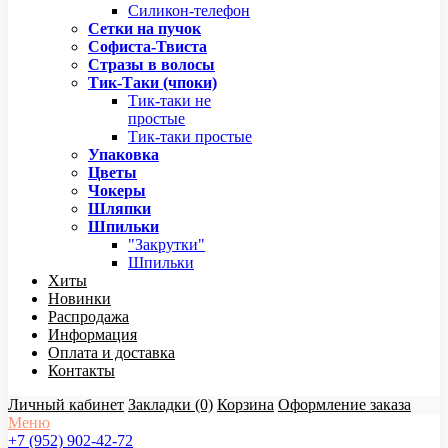
Силикон-телефон
Сетки на пучок
Софиста-Твиста
Стразы в волосы
Тик-Таки (чпоки)
Тик-таки не
простые
Тик-таки простые
Упаковка
Цветы
Чокеры
Шляпки
Шпильки
"Закрутки"
Шпильки
Хиты
Новинки
Распродажа
Информация
Оплата и доставка
Контакты
Личный кабинет
Закладки (0)
Корзина
Оформление заказа
Меню
+7 (952) 902-42-72