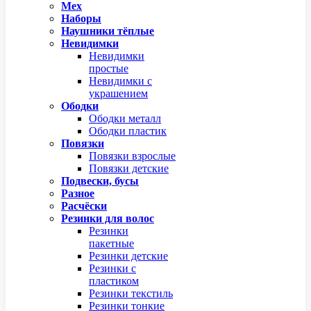
Мех
Наборы
Наушники тёплые
Невидимки
Невидимки
простые
Невидимки с
украшением
Ободки
Ободки металл
Ободки пластик
Повязки
Повязки взрослые
Повязки детские
Подвески, бусы
Разное
Расчёски
Резинки для волос
Резинки
пакетные
Резинки детские
Резинки с
пластиком
Резинки текстиль
Резинки тонкие