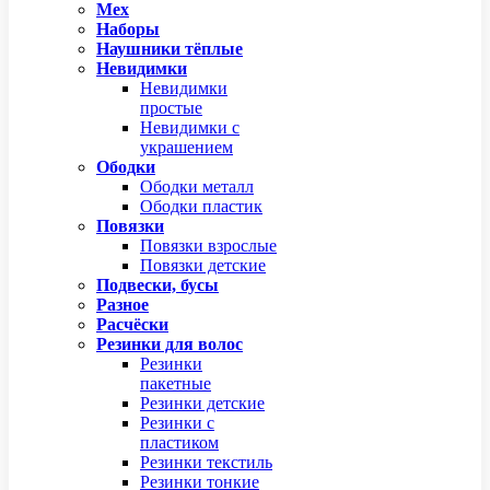
Мех
Наборы
Наушники тёплые
Невидимки
Невидимки
простые
Невидимки с
украшением
Ободки
Ободки металл
Ободки пластик
Повязки
Повязки взрослые
Повязки детские
Подвески, бусы
Разное
Расчёски
Резинки для волос
Резинки
пакетные
Резинки детские
Резинки с
пластиком
Резинки текстиль
Резинки тонкие