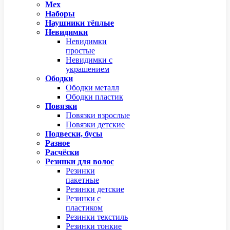
Мех
Наборы
Наушники тёплые
Невидимки
Невидимки
простые
Невидимки с
украшением
Ободки
Ободки металл
Ободки пластик
Повязки
Повязки взрослые
Повязки детские
Подвески, бусы
Разное
Расчёски
Резинки для волос
Резинки
пакетные
Резинки детские
Резинки с
пластиком
Резинки текстиль
Резинки тонкие