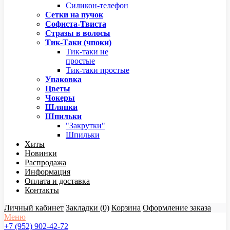
Силикон-телефон
Сетки на пучок
Софиста-Твиста
Стразы в волосы
Тик-Таки (чпоки)
Тик-таки не
простые
Тик-таки простые
Упаковка
Цветы
Чокеры
Шляпки
Шпильки
"Закрутки"
Шпильки
Хиты
Новинки
Распродажа
Информация
Оплата и доставка
Контакты
Личный кабинет
Закладки (0)
Корзина
Оформление заказа
Меню
+7 (952) 902-42-72