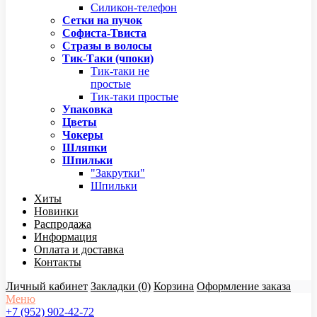
Силикон-телефон
Сетки на пучок
Софиста-Твиста
Стразы в волосы
Тик-Таки (чпоки)
Тик-таки не
простые
Тик-таки простые
Упаковка
Цветы
Чокеры
Шляпки
Шпильки
"Закрутки"
Шпильки
Хиты
Новинки
Распродажа
Информация
Оплата и доставка
Контакты
Личный кабинет
Закладки (0)
Корзина
Оформление заказа
Меню
+7 (952) 902-42-72