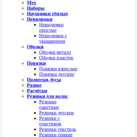
Мех
Наборы
Наушники тёплые
Невидимки
Невидимки
простые
Невидимки с
украшением
Ободки
Ободки металл
Ободки пластик
Повязки
Повязки взрослые
Повязки детские
Подвески, бусы
Разное
Расчёски
Резинки для волос
Резинки
пакетные
Резинки детские
Резинки с
пластиком
Резинки текстиль
Резинки тонкие