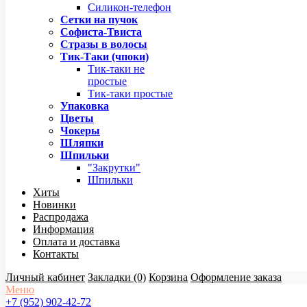
Силикон-телефон
Сетки на пучок
Софиста-Твиста
Стразы в волосы
Тик-Таки (чпоки)
Тик-таки не
простые
Тик-таки простые
Упаковка
Цветы
Чокеры
Шляпки
Шпильки
"Закрутки"
Шпильки
Хиты
Новинки
Распродажа
Информация
Оплата и доставка
Контакты
Личный кабинет
Закладки (0)
Корзина
Оформление заказа
Меню
+7 (952) 902-42-72