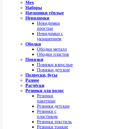
Мех
Наборы
Наушники тёплые
Невидимки
Невидимки
простые
Невидимки с
украшением
Ободки
Ободки металл
Ободки пластик
Повязки
Повязки взрослые
Повязки детские
Подвески, бусы
Разное
Расчёски
Резинки для волос
Резинки
пакетные
Резинки детские
Резинки с
пластиком
Резинки текстиль
Резинки тонкие