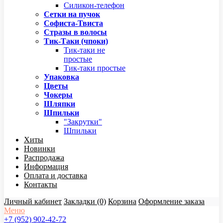
Силикон-телефон
Сетки на пучок
Софиста-Твиста
Стразы в волосы
Тик-Таки (чпоки)
Тик-таки не
простые
Тик-таки простые
Упаковка
Цветы
Чокеры
Шляпки
Шпильки
"Закрутки"
Шпильки
Хиты
Новинки
Распродажа
Информация
Оплата и доставка
Контакты
Личный кабинет
Закладки (0)
Корзина
Оформление заказа
Меню
+7 (952) 902-42-72