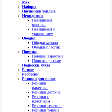
Мех
Наборы
Наушники тёплые
Невидимки
Невидимки
простые
Невидимки с
украшением
Ободки
Ободки металл
Ободки пластик
Повязки
Повязки взрослые
Повязки детские
Подвески, бусы
Разное
Расчёски
Резинки для волос
Резинки
пакетные
Резинки детские
Резинки с
пластиком
Резинки текстиль
Резинки тонкие