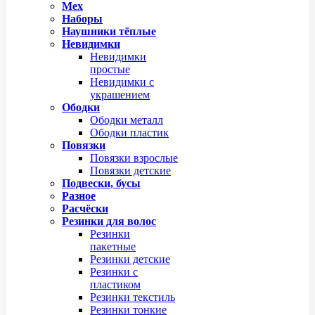
Мех
Наборы
Наушники тёплые
Невидимки
Невидимки
простые
Невидимки с
украшением
Ободки
Ободки металл
Ободки пластик
Повязки
Повязки взрослые
Повязки детские
Подвески, бусы
Разное
Расчёски
Резинки для волос
Резинки
пакетные
Резинки детские
Резинки с
пластиком
Резинки текстиль
Резинки тонкие