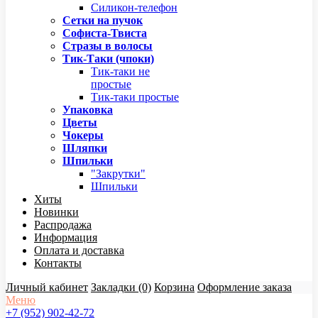
Силикон-телефон
Сетки на пучок
Софиста-Твиста
Стразы в волосы
Тик-Таки (чпоки)
Тик-таки не
простые
Тик-таки простые
Упаковка
Цветы
Чокеры
Шляпки
Шпильки
"Закрутки"
Шпильки
Хиты
Новинки
Распродажа
Информация
Оплата и доставка
Контакты
Личный кабинет
Закладки (0)
Корзина
Оформление заказа
Меню
+7 (952) 902-42-72