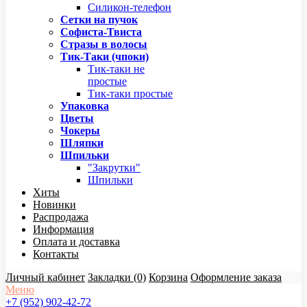
Силикон-телефон
Сетки на пучок
Софиста-Твиста
Стразы в волосы
Тик-Таки (чпоки)
Тик-таки не
простые
Тик-таки простые
Упаковка
Цветы
Чокеры
Шляпки
Шпильки
"Закрутки"
Шпильки
Хиты
Новинки
Распродажа
Информация
Оплата и доставка
Контакты
Личный кабинет
Закладки (0)
Корзина
Оформление заказа
Меню
+7 (952) 902-42-72