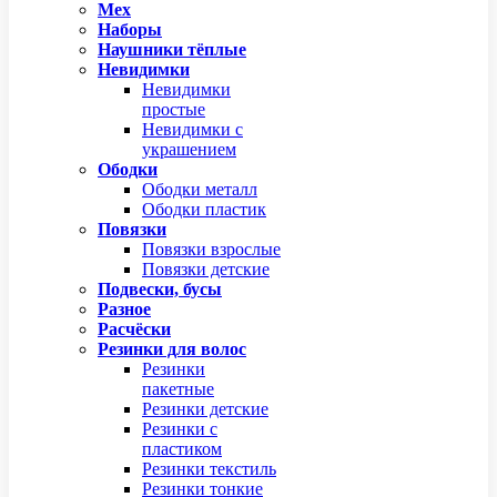
Мех
Наборы
Наушники тёплые
Невидимки
Невидимки
простые
Невидимки с
украшением
Ободки
Ободки металл
Ободки пластик
Повязки
Повязки взрослые
Повязки детские
Подвески, бусы
Разное
Расчёски
Резинки для волос
Резинки
пакетные
Резинки детские
Резинки с
пластиком
Резинки текстиль
Резинки тонкие