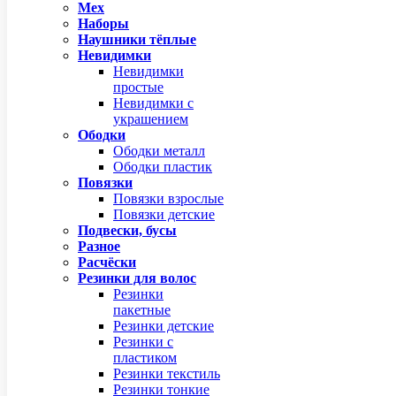
Мех
Наборы
Наушники тёплые
Невидимки
Невидимки
простые
Невидимки с
украшением
Ободки
Ободки металл
Ободки пластик
Повязки
Повязки взрослые
Повязки детские
Подвески, бусы
Разное
Расчёски
Резинки для волос
Резинки
пакетные
Резинки детские
Резинки с
пластиком
Резинки текстиль
Резинки тонкие