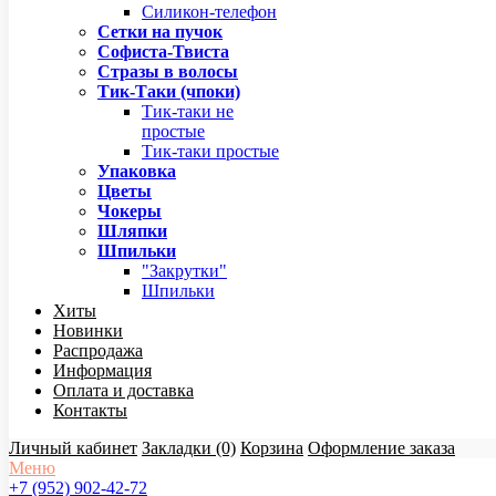
Силикон-телефон
Сетки на пучок
Софиста-Твиста
Стразы в волосы
Тик-Таки (чпоки)
Тик-таки не
простые
Тик-таки простые
Упаковка
Цветы
Чокеры
Шляпки
Шпильки
"Закрутки"
Шпильки
Хиты
Новинки
Распродажа
Информация
Оплата и доставка
Контакты
Личный кабинет
Закладки (0)
Корзина
Оформление заказа
Меню
+7 (952) 902-42-72