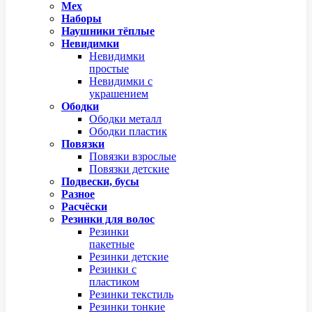
Мех
Наборы
Наушники тёплые
Невидимки
Невидимки
простые
Невидимки с
украшением
Ободки
Ободки металл
Ободки пластик
Повязки
Повязки взрослые
Повязки детские
Подвески, бусы
Разное
Расчёски
Резинки для волос
Резинки
пакетные
Резинки детские
Резинки с
пластиком
Резинки текстиль
Резинки тонкие