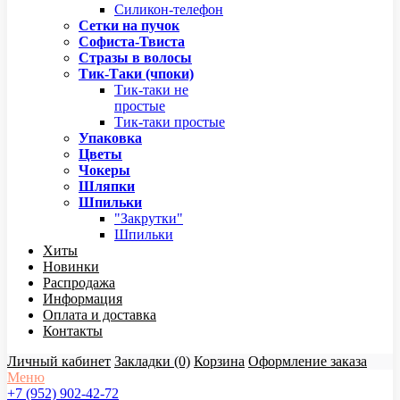
Силикон-телефон
Сетки на пучок
Софиста-Твиста
Стразы в волосы
Тик-Таки (чпоки)
Тик-таки не
простые
Тик-таки простые
Упаковка
Цветы
Чокеры
Шляпки
Шпильки
"Закрутки"
Шпильки
Хиты
Новинки
Распродажа
Информация
Оплата и доставка
Контакты
Личный кабинет
Закладки (0)
Корзина
Оформление заказа
Меню
+7 (952) 902-42-72