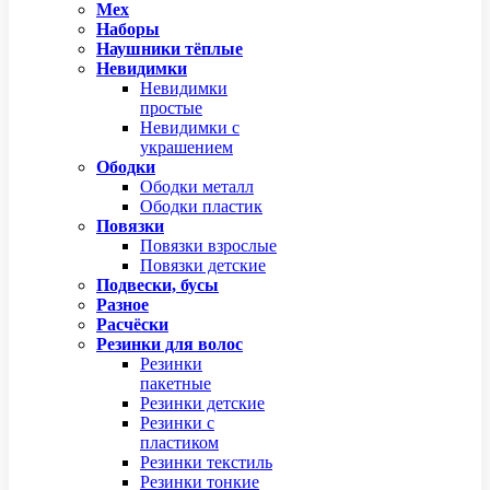
Мех
Наборы
Наушники тёплые
Невидимки
Невидимки
простые
Невидимки с
украшением
Ободки
Ободки металл
Ободки пластик
Повязки
Повязки взрослые
Повязки детские
Подвески, бусы
Разное
Расчёски
Резинки для волос
Резинки
пакетные
Резинки детские
Резинки с
пластиком
Резинки текстиль
Резинки тонкие