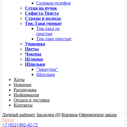
Силикон-телефон
Сетки на пучок
Софиста-Твиста
Стразы в волосы
Тик-Таки (чпоки)
Тик-таки не
простые
Тик-таки простые
Упаковка
Цветы
Чокеры
Шляпки
Шпильки
"Закрутки"
Шпильки
Хиты
Новинки
Распродажа
Информация
Оплата и доставка
Контакты
Личный кабинет
Закладки (0)
Корзина
Оформление заказа
Меню
+7 (952) 902-42-72