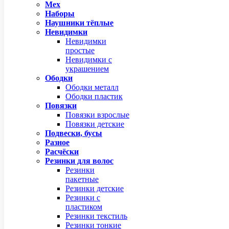
Мех
Наборы
Наушники тёплые
Невидимки
Невидимки
простые
Невидимки с
украшением
Ободки
Ободки металл
Ободки пластик
Повязки
Повязки взрослые
Повязки детские
Подвески, бусы
Разное
Расчёски
Резинки для волос
Резинки
пакетные
Резинки детские
Резинки с
пластиком
Резинки текстиль
Резинки тонкие