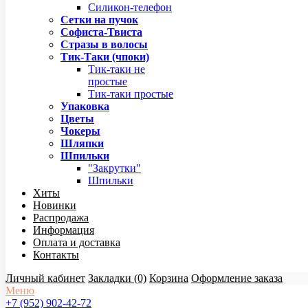
Силикон-телефон
Сетки на пучок
Софиста-Твиста
Стразы в волосы
Тик-Таки (чпоки)
Тик-таки не
простые
Тик-таки простые
Упаковка
Цветы
Чокеры
Шляпки
Шпильки
"Закрутки"
Шпильки
Хиты
Новинки
Распродажа
Информация
Оплата и доставка
Контакты
Личный кабинет
Закладки (0)
Корзина
Оформление заказа
Меню
+7 (952) 902-42-72