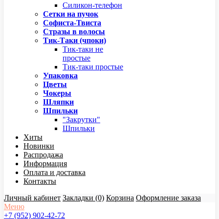
Силикон-телефон
Сетки на пучок
Софиста-Твиста
Стразы в волосы
Тик-Таки (чпоки)
Тик-таки не
простые
Тик-таки простые
Упаковка
Цветы
Чокеры
Шляпки
Шпильки
"Закрутки"
Шпильки
Хиты
Новинки
Распродажа
Информация
Оплата и доставка
Контакты
Личный кабинет
Закладки (0)
Корзина
Оформление заказа
Меню
+7 (952) 902-42-72