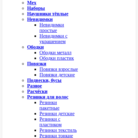
Мех
Наборы
Наушники тёплые
Невидимки
Невидимки
простые
Невидимки с
украшением
Ободки
Ободки металл
Ободки пластик
Повязки
Повязки взрослые
Повязки детские
Подвески, бусы
Разное
Расчёски
Резинки для волос
Резинки
пакетные
Резинки детские
Резинки с
пластиком
Резинки текстиль
Резинки тонкие