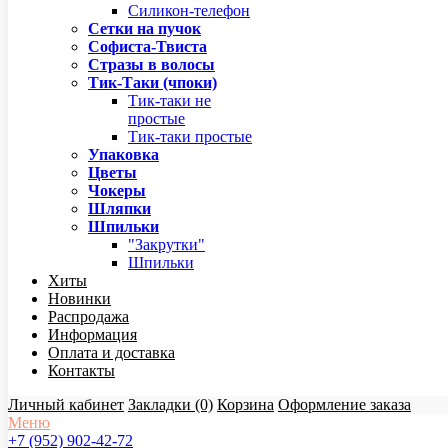
Силикон-телефон
Сетки на пучок
Софиста-Твиста
Стразы в волосы
Тик-Таки (чпоки)
Тик-таки не
простые
Тик-таки простые
Упаковка
Цветы
Чокеры
Шляпки
Шпильки
"Закрутки"
Шпильки
Хиты
Новинки
Распродажа
Информация
Оплата и доставка
Контакты
Личный кабинет
Закладки (0)
Корзина
Оформление заказа
Меню
+7 (952) 902-42-72