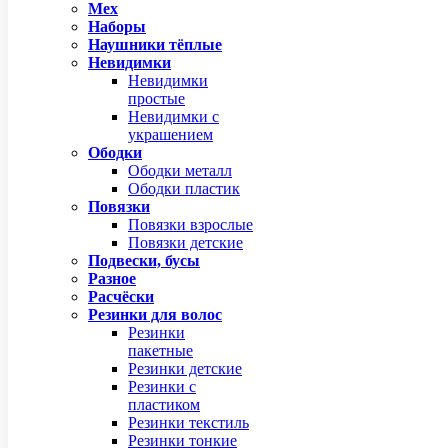
Мех
Наборы
Наушники тёплые
Невидимки
Невидимки
простые
Невидимки с
украшением
Ободки
Ободки металл
Ободки пластик
Повязки
Повязки взрослые
Повязки детские
Подвески, бусы
Разное
Расчёски
Резинки для волос
Резинки
пакетные
Резинки детские
Резинки с
пластиком
Резинки текстиль
Резинки тонкие