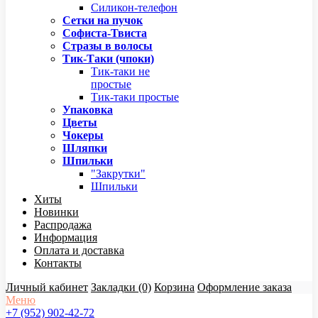
Силикон-телефон
Сетки на пучок
Софиста-Твиста
Стразы в волосы
Тик-Таки (чпоки)
Тик-таки не
простые
Тик-таки простые
Упаковка
Цветы
Чокеры
Шляпки
Шпильки
"Закрутки"
Шпильки
Хиты
Новинки
Распродажа
Информация
Оплата и доставка
Контакты
Личный кабинет
Закладки (0)
Корзина
Оформление заказа
Меню
+7 (952) 902-42-72