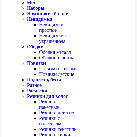
Мех
Наборы
Наушники тёплые
Невидимки
Невидимки
простые
Невидимки с
украшением
Ободки
Ободки металл
Ободки пластик
Повязки
Повязки взрослые
Повязки детские
Подвески, бусы
Разное
Расчёски
Резинки для волос
Резинки
пакетные
Резинки детские
Резинки с
пластиком
Резинки текстиль
Резинки тонкие