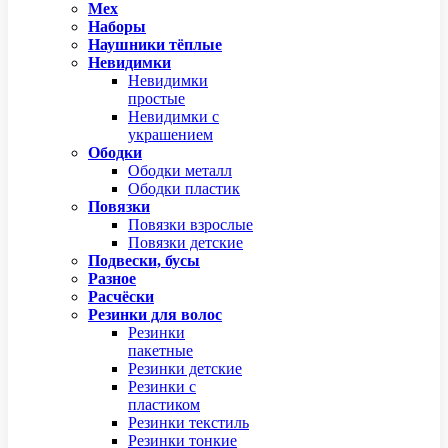
Мех
Наборы
Наушники тёплые
Невидимки
Невидимки
простые
Невидимки с
украшением
Ободки
Ободки металл
Ободки пластик
Повязки
Повязки взрослые
Повязки детские
Подвески, бусы
Разное
Расчёски
Резинки для волос
Резинки
пакетные
Резинки детские
Резинки с
пластиком
Резинки текстиль
Резинки тонкие