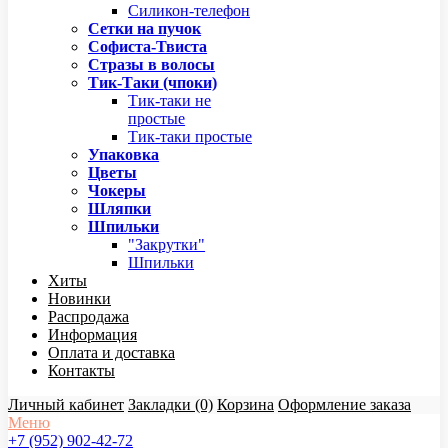
Силикон-телефон
Сетки на пучок
Софиста-Твиста
Стразы в волосы
Тик-Таки (чпоки)
Тик-таки не
простые
Тик-таки простые
Упаковка
Цветы
Чокеры
Шляпки
Шпильки
"Закрутки"
Шпильки
Хиты
Новинки
Распродажа
Информация
Оплата и доставка
Контакты
Личный кабинет
Закладки (0)
Корзина
Оформление заказа
Меню
+7 (952) 902-42-72