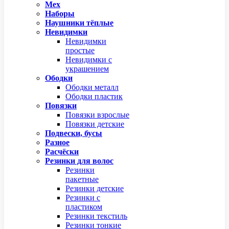
Мех
Наборы
Наушники тёплые
Невидимки
Невидимки
простые
Невидимки с
украшением
Ободки
Ободки металл
Ободки пластик
Повязки
Повязки взрослые
Повязки детские
Подвески, бусы
Разное
Расчёски
Резинки для волос
Резинки
пакетные
Резинки детские
Резинки с
пластиком
Резинки текстиль
Резинки тонкие