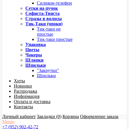
Силикон-телефон
Сетки на пучок
Софиста-Твиста
Стразы в волосы
Тик-Таки (чпоки)
Тик-таки не
простые
Тик-таки простые
Упаковка
Цветы
Чокеры
Шляпки
Шпильки
"Закрутки"
Шпильки
Хиты
Новинки
Распродажа
Информация
Оплата и доставка
Контакты
Личный кабинет
Закладки (0)
Корзина
Оформление заказа
Меню
+7 (952) 902-42-72