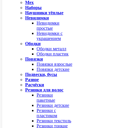
Мех
Наборы
Наушники тёплые
Невидимки
Невидимки
простые
Невидимки с
украшением
Ободки
Ободки металл
Ободки пластик
Повязки
Повязки взрослые
Повязки детские
Подвески, бусы
Разное
Расчёски
Резинки для волос
Резинки
пакетные
Резинки детские
Резинки с
пластиком
Резинки текстиль
Резинки тонкие