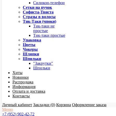
Силикон-телефон
Сетки на пучок
Софиста-Твиста
Стразы в волосы
Тик-Таки (чпоки)
Тик-таки не
простые
Тик-таки простые
Упаковка
Цветы
Чокеры
Шляпки
Шпильки
"Закрутки"
Шпильки
Хиты
Новинки
Распродажа
Информация
Оплата и доставка
Контакты
Личный кабинет
Закладки (0)
Корзина
Оформление заказа
Меню
+7 (952) 902-42-72