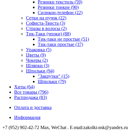
Резинки текстиль (59)
Резинки тонкие (90)
Силикон-телефон (22)
Сетки на пучок (22)
Софиста-Твиста (3)
Стразы в волосы (2)
Тик-Таки (чпоки) (88)
Тик-таки не простые (51)
Тик-таки простые (37)
Упаковка (5)
Цветы (9)
Чокеры (2)
Шляпки (3)
Шпильки (94)
"Закрутки" (15)
Шпильки (79)
Хиты (64)
Все товары (796)
Распродажа (83)
Оплата и доставка
Информация
+7 (952) 902-42-72 Мах, WeChat . E-mail:zakolki-nsk@yandex.ru