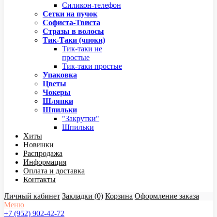
Силикон-телефон
Сетки на пучок
Софиста-Твиста
Стразы в волосы
Тик-Таки (чпоки)
Тик-таки не
простые
Тик-таки простые
Упаковка
Цветы
Чокеры
Шляпки
Шпильки
"Закрутки"
Шпильки
Хиты
Новинки
Распродажа
Информация
Оплата и доставка
Контакты
Личный кабинет
Закладки (0)
Корзина
Оформление заказа
Меню
+7 (952) 902-42-72