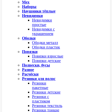
Мех
Наборы
Наушники тёплые
Невидимки
Невидимки
простые
Невидимки с
украшением
Ободки
Ободки металл
Ободки пластик
Повязки
Повязки взрослые
Повязки детские
Подвески, бусы
Разное
Расчёски
Резинки для волос
Резинки
пакетные
Резинки детские
Резинки с
пластиком
Резинки текстиль
Резинки тонкие