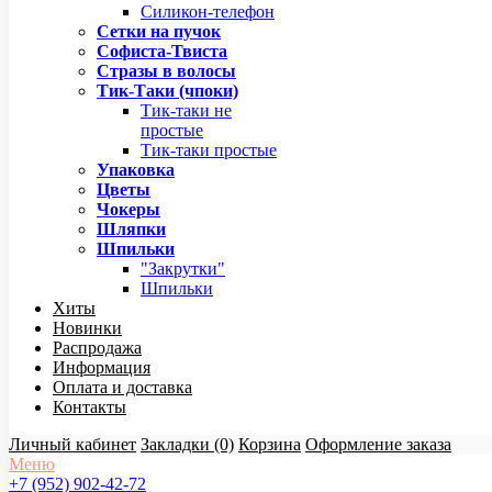
Силикон-телефон
Сетки на пучок
Софиста-Твиста
Стразы в волосы
Тик-Таки (чпоки)
Тик-таки не
простые
Тик-таки простые
Упаковка
Цветы
Чокеры
Шляпки
Шпильки
"Закрутки"
Шпильки
Хиты
Новинки
Распродажа
Информация
Оплата и доставка
Контакты
Личный кабинет
Закладки (0)
Корзина
Оформление заказа
Меню
+7 (952) 902-42-72