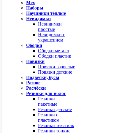
Мех
Наборы
Наушники тёплые
Невидимки
Невидимки
простые
Невидимки с
украшением
Ободки
Ободки металл
Ободки пластик
Повязки
Повязки взрослые
Повязки детские
Подвески, бусы
Разное
Расчёски
Резинки для волос
Резинки
пакетные
Резинки детские
Резинки с
пластиком
Резинки текстиль
Резинки тонкие