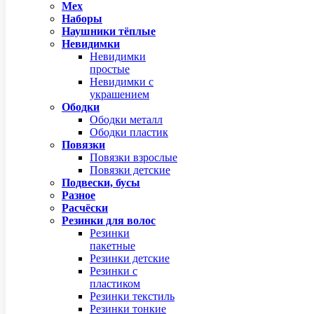
Мех
Наборы
Наушники тёплые
Невидимки
Невидимки
простые
Невидимки с
украшением
Ободки
Ободки металл
Ободки пластик
Повязки
Повязки взрослые
Повязки детские
Подвески, бусы
Разное
Расчёски
Резинки для волос
Резинки
пакетные
Резинки детские
Резинки с
пластиком
Резинки текстиль
Резинки тонкие