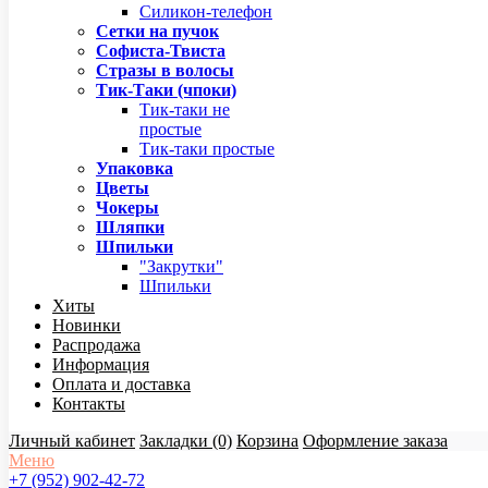
Силикон-телефон
Сетки на пучок
Софиста-Твиста
Стразы в волосы
Тик-Таки (чпоки)
Тик-таки не
простые
Тик-таки простые
Упаковка
Цветы
Чокеры
Шляпки
Шпильки
"Закрутки"
Шпильки
Хиты
Новинки
Распродажа
Информация
Оплата и доставка
Контакты
Личный кабинет
Закладки (0)
Корзина
Оформление заказа
Меню
+7 (952) 902-42-72