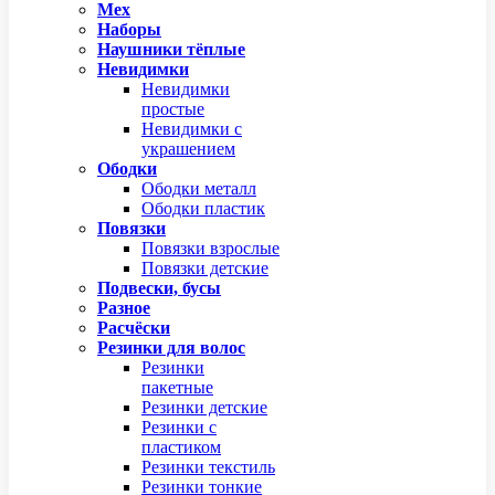
Мех
Наборы
Наушники тёплые
Невидимки
Невидимки
простые
Невидимки с
украшением
Ободки
Ободки металл
Ободки пластик
Повязки
Повязки взрослые
Повязки детские
Подвески, бусы
Разное
Расчёски
Резинки для волос
Резинки
пакетные
Резинки детские
Резинки с
пластиком
Резинки текстиль
Резинки тонкие