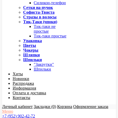
Силикон-телефон
Сетки на пучок
Софиста-Твиста
Стразы в волосы
Тик-Таки (чпоки)
Тик-таки не
простые
Тик-таки простые
Упаковка
Цветы
Чокеры
Шляпки
Шпильки
"Закрутки"
Шпильки
Хиты
Новинки
Распродажа
Информация
Оплата и доставка
Контакты
Личный кабинет
Закладки (0)
Корзина
Оформление заказа
Меню
+7 (952) 902-42-72