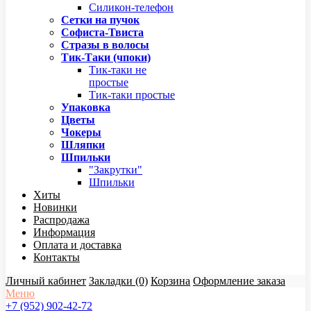
Силикон-телефон
Сетки на пучок
Софиста-Твиста
Стразы в волосы
Тик-Таки (чпоки)
Тик-таки не
простые
Тик-таки простые
Упаковка
Цветы
Чокеры
Шляпки
Шпильки
"Закрутки"
Шпильки
Хиты
Новинки
Распродажа
Информация
Оплата и доставка
Контакты
Личный кабинет
Закладки (0)
Корзина
Оформление заказа
Меню
+7 (952) 902-42-72