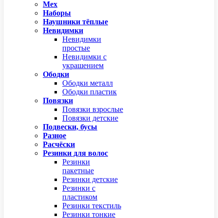
Мех
Наборы
Наушники тёплые
Невидимки
Невидимки
простые
Невидимки с
украшением
Ободки
Ободки металл
Ободки пластик
Повязки
Повязки взрослые
Повязки детские
Подвески, бусы
Разное
Расчёски
Резинки для волос
Резинки
пакетные
Резинки детские
Резинки с
пластиком
Резинки текстиль
Резинки тонкие