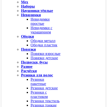
Мех
Наборы
Наушники тёплые
Невидимки
Невидимки
простые
Невидимки с
украшением
Ободки
Ободки металл
Ободки пластик
Повязки
Повязки взрослые
Повязки детские
Подвески, бусы
Разное
Расчёски
Резинки для волос
Резинки
пакетные
Резинки детские
Резинки с
пластиком
Резинки текстиль
Резинки тонкие