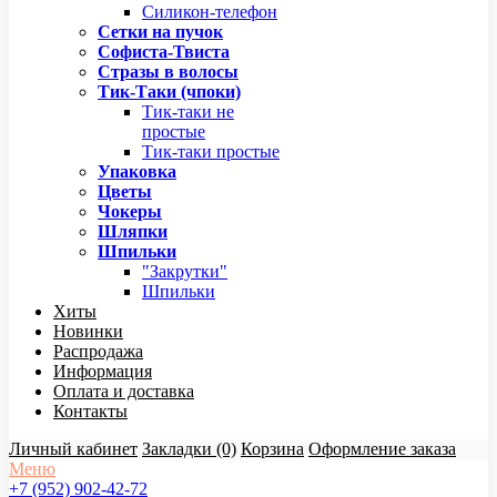
Силикон-телефон
Сетки на пучок
Софиста-Твиста
Стразы в волосы
Тик-Таки (чпоки)
Тик-таки не
простые
Тик-таки простые
Упаковка
Цветы
Чокеры
Шляпки
Шпильки
"Закрутки"
Шпильки
Хиты
Новинки
Распродажа
Информация
Оплата и доставка
Контакты
Личный кабинет
Закладки (0)
Корзина
Оформление заказа
Меню
+7 (952) 902-42-72