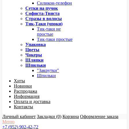
Силикон-телефон
Сетки на пучок
Софиста-Твиста
Стразы в волосы
Тик-Таки (чпоки)
Тик-таки не
простые
Тик-таки простые
Упаковка
Цветы
Чокеры
Шляпки
Шпильки
"Закрутки"
Шпильки
Хиты
Новинки
Распродажа
Информация
Оплата и доставка
Контакты
Личный кабинет
Закладки (0)
Корзина
Оформление заказа
Меню
+7 (952) 902-42-72