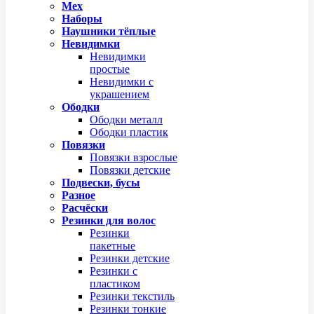
Мех
Наборы
Наушники тёплые
Невидимки
Невидимки
простые
Невидимки с
украшением
Ободки
Ободки металл
Ободки пластик
Повязки
Повязки взрослые
Повязки детские
Подвески, бусы
Разное
Расчёски
Резинки для волос
Резинки
пакетные
Резинки детские
Резинки с
пластиком
Резинки текстиль
Резинки тонкие