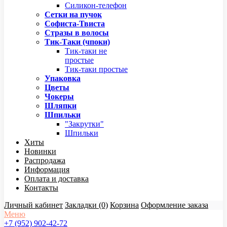
Силикон-телефон
Сетки на пучок
Софиста-Твиста
Стразы в волосы
Тик-Таки (чпоки)
Тик-таки не
простые
Тик-таки простые
Упаковка
Цветы
Чокеры
Шляпки
Шпильки
"Закрутки"
Шпильки
Хиты
Новинки
Распродажа
Информация
Оплата и доставка
Контакты
Личный кабинет
Закладки (0)
Корзина
Оформление заказа
Меню
+7 (952) 902-42-72