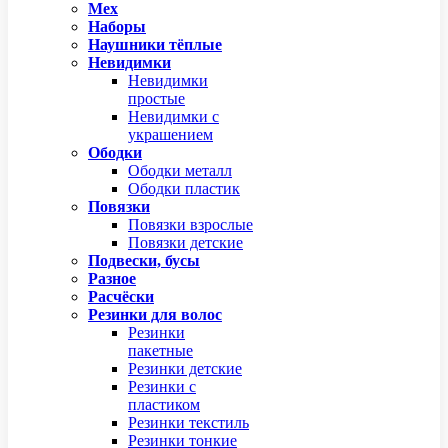
Мех
Наборы
Наушники тёплые
Невидимки
Невидимки
простые
Невидимки с
украшением
Ободки
Ободки металл
Ободки пластик
Повязки
Повязки взрослые
Повязки детские
Подвески, бусы
Разное
Расчёски
Резинки для волос
Резинки
пакетные
Резинки детские
Резинки с
пластиком
Резинки текстиль
Резинки тонкие