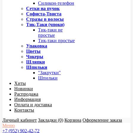
Силикон-телефон
Сетки на пучок
Софиста-Твиста
Стразы в волосы
Тик-Таки (чпоки)
Тик-таки не
простые
Тик-таки простые
Упаковка
Цветы
Чокеры
Шляпки
Шпильки
"Закрутки"
Шпильки
Хиты
Новинки
Распродажа
Информация
Оплата и доставка
Контакты
Личный кабинет
Закладки (0)
Корзина
Оформление заказа
Меню
+7 (952) 902-42-72