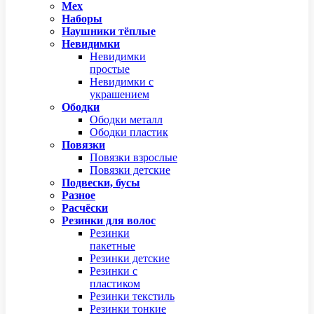
Мех
Наборы
Наушники тёплые
Невидимки
Невидимки
простые
Невидимки с
украшением
Ободки
Ободки металл
Ободки пластик
Повязки
Повязки взрослые
Повязки детские
Подвески, бусы
Разное
Расчёски
Резинки для волос
Резинки
пакетные
Резинки детские
Резинки с
пластиком
Резинки текстиль
Резинки тонкие