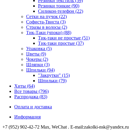
Резинки текстиль (59)
Резинки тонкие (90)
Силикон-телефон (22)
Сетки на пучок (22)
Софиста-Твиста (3)
Стразы в волосы (2)
Тик-Таки (чпоки) (88)
Тик-таки не простые (51)
Тик-таки простые (37)
Упаковка (5)
Цветы (9)
Чокеры (2)
Шляпки (3)
Шпильки (94)
"Закрутки" (15)
Шпильки (79)
Хиты (64)
Все товары (796)
Распродажа (83)
Оплата и доставка
Информация
+7 (952) 902-42-72 Мах, WeChat . E-mail:zakolki-nsk@yandex.ru