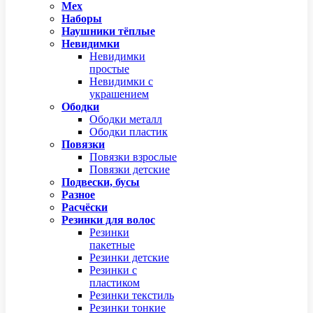
Мех
Наборы
Наушники тёплые
Невидимки
Невидимки
простые
Невидимки с
украшением
Ободки
Ободки металл
Ободки пластик
Повязки
Повязки взрослые
Повязки детские
Подвески, бусы
Разное
Расчёски
Резинки для волос
Резинки
пакетные
Резинки детские
Резинки с
пластиком
Резинки текстиль
Резинки тонкие