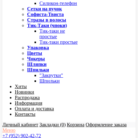
Силикон-телефон
Сетки на пучок
Софиста-Твиста
Стразы в волосы
Тик-Таки (чпоки)
Тик-таки не
простые
Тик-таки простые
Упаковка
Цветы
Чокеры
Шляпки
Шпильки
"Закрутки"
Шпильки
Хиты
Новинки
Распродажа
Информация
Оплата и доставка
Контакты
Личный кабинет
Закладки (0)
Корзина
Оформление заказа
Меню
+7 (952) 902-42-72