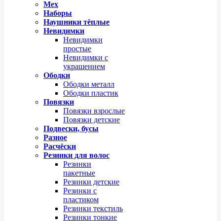
Мех
Наборы
Наушники тёплые
Невидимки
Невидимки
простые
Невидимки с
украшением
Ободки
Ободки металл
Ободки пластик
Повязки
Повязки взрослые
Повязки детские
Подвески, бусы
Разное
Расчёски
Резинки для волос
Резинки
пакетные
Резинки детские
Резинки с
пластиком
Резинки текстиль
Резинки тонкие