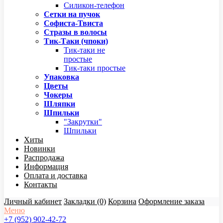
Силикон-телефон
Сетки на пучок
Софиста-Твиста
Стразы в волосы
Тик-Таки (чпоки)
Тик-таки не
простые
Тик-таки простые
Упаковка
Цветы
Чокеры
Шляпки
Шпильки
"Закрутки"
Шпильки
Хиты
Новинки
Распродажа
Информация
Оплата и доставка
Контакты
Личный кабинет
Закладки (0)
Корзина
Оформление заказа
Меню
+7 (952) 902-42-72