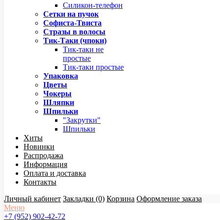
Силикон-телефон
Сетки на пучок
Софиста-Твиста
Стразы в волосы
Тик-Таки (чпоки)
Тик-таки не
простые
Тик-таки простые
Упаковка
Цветы
Чокеры
Шляпки
Шпильки
"Закрутки"
Шпильки
Хиты
Новинки
Распродажа
Информация
Оплата и доставка
Контакты
Личный кабинет
Закладки (0)
Корзина
Оформление заказа
Меню
+7 (952) 902-42-72