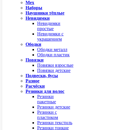
Мех
Наборы
Наушники тёплые
Невидимки
Невидимки
простые
Невидимки с
украшением
Ободки
Ободки металл
Ободки пластик
Повязки
Повязки взрослые
Повязки детские
Подвески, бусы
Разное
Расчёски
Резинки для волос
Резинки
пакетные
Резинки детские
Резинки с
пластиком
Резинки текстиль
Резинки тонкие