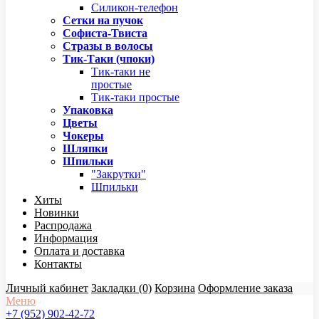
Силикон-телефон
Сетки на пучок
Софиста-Твиста
Стразы в волосы
Тик-Таки (чпоки)
Тик-таки не
простые
Тик-таки простые
Упаковка
Цветы
Чокеры
Шляпки
Шпильки
"Закрутки"
Шпильки
Хиты
Новинки
Распродажа
Информация
Оплата и доставка
Контакты
Личный кабинет
Закладки (0)
Корзина
Оформление заказа
Меню
+7 (952) 902-42-72