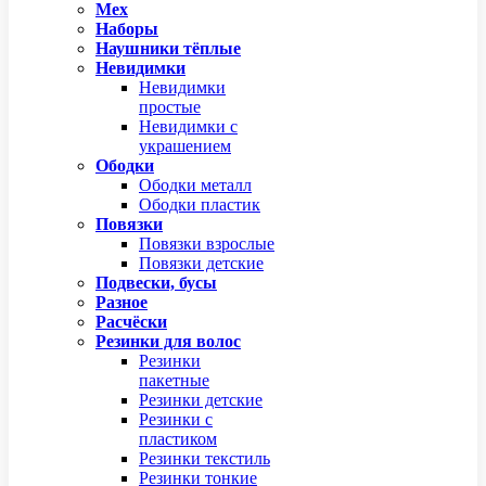
Мех
Наборы
Наушники тёплые
Невидимки
Невидимки
простые
Невидимки с
украшением
Ободки
Ободки металл
Ободки пластик
Повязки
Повязки взрослые
Повязки детские
Подвески, бусы
Разное
Расчёски
Резинки для волос
Резинки
пакетные
Резинки детские
Резинки с
пластиком
Резинки текстиль
Резинки тонкие