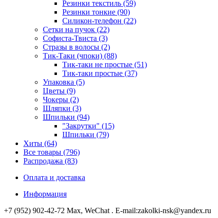
Резинки текстиль (59)
Резинки тонкие (90)
Силикон-телефон (22)
Сетки на пучок (22)
Софиста-Твиста (3)
Стразы в волосы (2)
Тик-Таки (чпоки) (88)
Тик-таки не простые (51)
Тик-таки простые (37)
Упаковка (5)
Цветы (9)
Чокеры (2)
Шляпки (3)
Шпильки (94)
"Закрутки" (15)
Шпильки (79)
Хиты (64)
Все товары (796)
Распродажа (83)
Оплата и доставка
Информация
+7 (952) 902-42-72 Мах, WeChat . E-mail:zakolki-nsk@yandex.ru