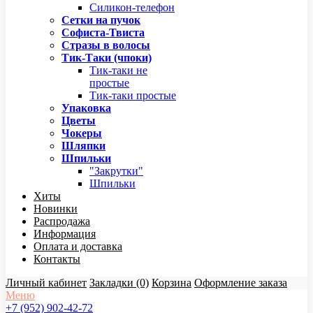
Силикон-телефон
Сетки на пучок
Софиста-Твиста
Стразы в волосы
Тик-Таки (чпоки)
Тик-таки не
простые
Тик-таки простые
Упаковка
Цветы
Чокеры
Шляпки
Шпильки
"Закрутки"
Шпильки
Хиты
Новинки
Распродажа
Информация
Оплата и доставка
Контакты
Личный кабинет
Закладки (0)
Корзина
Оформление заказа
Меню
+7 (952) 902-42-72