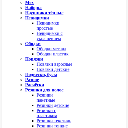
Мех
Наборы
Наушники тёплые
Невидимки
Невидимки
простые
Невидимки с
украшением
Ободки
Ободки металл
Ободки пластик
Повязки
Повязки взрослые
Повязки детские
Подвески, бусы
Разное
Расчёски
Резинки для волос
Резинки
пакетные
Резинки детские
Резинки с
пластиком
Резинки текстиль
Резинки тонкие