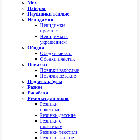
Мех
Наборы
Наушники тёплые
Невидимки
Невидимки
простые
Невидимки с
украшением
Ободки
Ободки металл
Ободки пластик
Повязки
Повязки взрослые
Повязки детские
Подвески, бусы
Разное
Расчёски
Резинки для волос
Резинки
пакетные
Резинки детские
Резинки с
пластиком
Резинки текстиль
Резинки тонкие