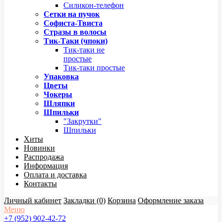
Силикон-телефон
Сетки на пучок
Софиста-Твиста
Стразы в волосы
Тик-Таки (чпоки)
Тик-таки не
простые
Тик-таки простые
Упаковка
Цветы
Чокеры
Шляпки
Шпильки
"Закрутки"
Шпильки
Хиты
Новинки
Распродажа
Информация
Оплата и доставка
Контакты
Личный кабинет
Закладки (0)
Корзина
Оформление заказа
Меню
+7 (952) 902-42-72