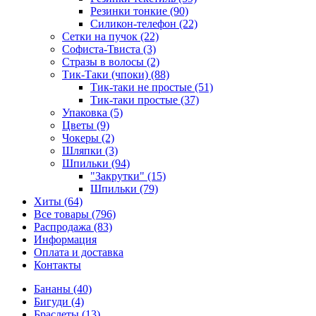
Резинки тонкие (90)
Силикон-телефон (22)
Сетки на пучок (22)
Софиста-Твиста (3)
Стразы в волосы (2)
Тик-Таки (чпоки) (88)
Тик-таки не простые (51)
Тик-таки простые (37)
Упаковка (5)
Цветы (9)
Чокеры (2)
Шляпки (3)
Шпильки (94)
"Закрутки" (15)
Шпильки (79)
Хиты (64)
Все товары (796)
Распродажа (83)
Информация
Оплата и доставка
Контакты
Бананы (40)
Бигуди (4)
Браслеты (13)