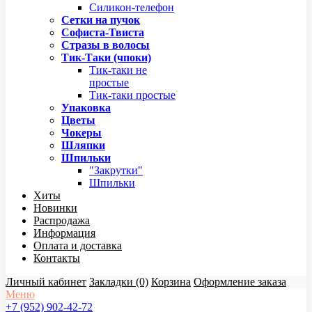
Силикон-телефон
Сетки на пучок
Софиста-Твиста
Стразы в волосы
Тик-Таки (чпоки)
Тик-таки не
простые
Тик-таки простые
Упаковка
Цветы
Чокеры
Шляпки
Шпильки
"Закрутки"
Шпильки
Хиты
Новинки
Распродажа
Информация
Оплата и доставка
Контакты
Личный кабинет
Закладки (0)
Корзина
Оформление заказа
Меню
+7 (952) 902-42-72