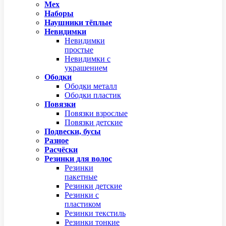
Мех
Наборы
Наушники тёплые
Невидимки
Невидимки
простые
Невидимки с
украшением
Ободки
Ободки металл
Ободки пластик
Повязки
Повязки взрослые
Повязки детские
Подвески, бусы
Разное
Расчёски
Резинки для волос
Резинки
пакетные
Резинки детские
Резинки с
пластиком
Резинки текстиль
Резинки тонкие