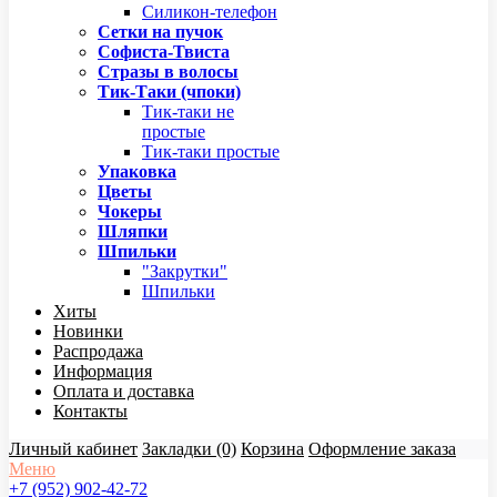
Силикон-телефон
Сетки на пучок
Софиста-Твиста
Стразы в волосы
Тик-Таки (чпоки)
Тик-таки не
простые
Тик-таки простые
Упаковка
Цветы
Чокеры
Шляпки
Шпильки
"Закрутки"
Шпильки
Хиты
Новинки
Распродажа
Информация
Оплата и доставка
Контакты
Личный кабинет
Закладки (0)
Корзина
Оформление заказа
Меню
+7 (952) 902-42-72