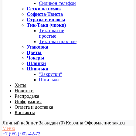
Силикон-телефон
Сетки на пучок
Софиста-Твиста
Стразы в волосы
Тик-Таки (чпоки)
Тик-таки не
простые
Тик-таки простые
Упаковка
Цветы
Чокеры
Шляпки
Шпильки
"Закрутки"
Шпильки
Хиты
Новинки
Распродажа
Информация
Оплата и доставка
Контакты
Личный кабинет
Закладки (0)
Корзина
Оформление заказа
Меню
+7 (952) 902-42-72