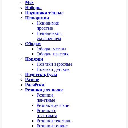
Мех
Наборы
Наушники тёплые
Невидимки
Невидимки
простые
Невидимки с
украшением
Ободки
Ободки металл
Ободки пластик
Повязки
Повязки взрослые
Повязки детские
Подвески, бусы
Разное
Расчёски
Резинки для волос
Резинки
пакетные
Резинки детские
Резинки с
пластиком
Резинки текстиль
Резинки тонкие