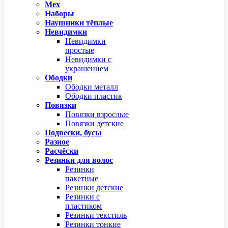
Мех
Наборы
Наушники тёплые
Невидимки
Невидимки
простые
Невидимки с
украшением
Ободки
Ободки металл
Ободки пластик
Повязки
Повязки взрослые
Повязки детские
Подвески, бусы
Разное
Расчёски
Резинки для волос
Резинки
пакетные
Резинки детские
Резинки с
пластиком
Резинки текстиль
Резинки тонкие