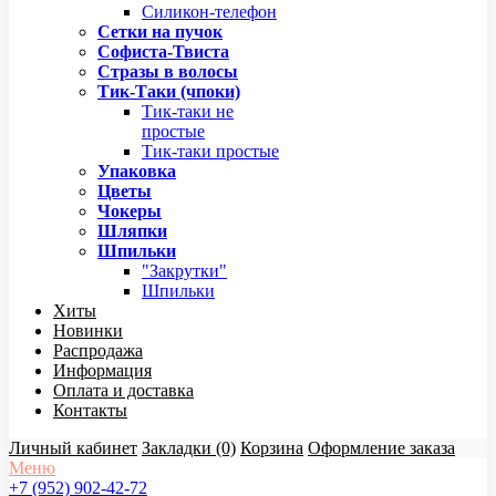
Силикон-телефон
Сетки на пучок
Софиста-Твиста
Стразы в волосы
Тик-Таки (чпоки)
Тик-таки не
простые
Тик-таки простые
Упаковка
Цветы
Чокеры
Шляпки
Шпильки
"Закрутки"
Шпильки
Хиты
Новинки
Распродажа
Информация
Оплата и доставка
Контакты
Личный кабинет
Закладки (0)
Корзина
Оформление заказа
Меню
+7 (952) 902-42-72