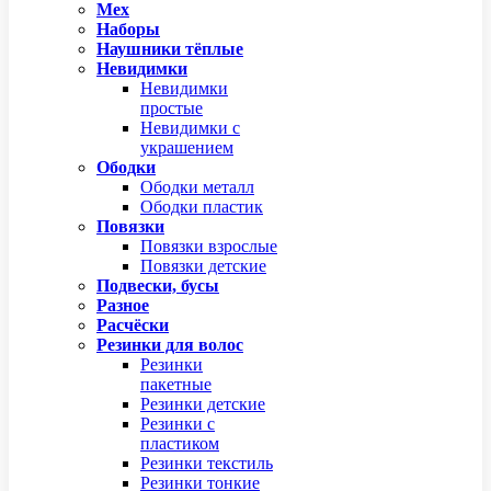
Мех
Наборы
Наушники тёплые
Невидимки
Невидимки
простые
Невидимки с
украшением
Ободки
Ободки металл
Ободки пластик
Повязки
Повязки взрослые
Повязки детские
Подвески, бусы
Разное
Расчёски
Резинки для волос
Резинки
пакетные
Резинки детские
Резинки с
пластиком
Резинки текстиль
Резинки тонкие