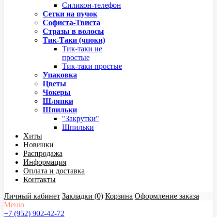
Силикон-телефон
Сетки на пучок
Софиста-Твиста
Стразы в волосы
Тик-Таки (чпоки)
Тик-таки не
простые
Тик-таки простые
Упаковка
Цветы
Чокеры
Шляпки
Шпильки
"Закрутки"
Шпильки
Хиты
Новинки
Распродажа
Информация
Оплата и доставка
Контакты
Личный кабинет
Закладки (0)
Корзина
Оформление заказа
Меню
+7 (952) 902-42-72